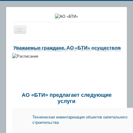
Включить/
выключить
навигацию
Главная
Уважаемые граждане. АО «БТИ» осуществляет прием 
Услуги
О БТИ
Закупки
Контакты
Строительным компаниям
АО «БТИ» предлагает следующие
услуги
Наши клиенты и партнеры
Техническая инвентаризация объектов капитального
строительства