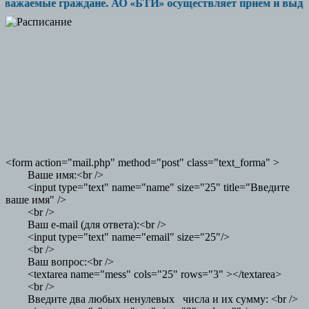
важаемые граждане. АО «БТИ» осуществляет прием и выдачу до
<form action="mail.php" method="post" class="text_forma" >
Ваше имя:<br />
<input type="text" name="name" size="25" title="Введите
ваше имя" />
<br />
Ваш e-mail (для ответа):<br />
<input type="text" name="email" size="25"/>
<br />
Ваш вопрос:<br />
<textarea name="mess" cols="25" rows="3" ></textarea>
<br />
Введите два любых ненулевых числа и их сумму: <br />