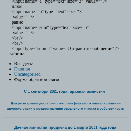
<input name="a" type="text" size="3" value="" />
плюс
<input name="b" type="text" size="3"
value="" />
равно
<input name="sum" type="text" size="5"
value="" />
<br />
<br />
<input type="submit" value="Отправить сообщение" />
</form>
Вы здесь:
Главная
Uncategorised
Форма обратной связи
С 1 сентября 2021 года гаражная амнистия
Для регистрации достаточно техплана (межевого плана) и решения
администрации о предоставлении земельного участка в собственность
Дачная амнистия продлена до 1 марта 2031 года года